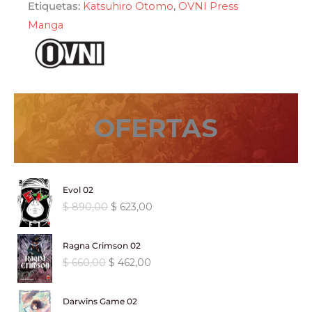
Etiquetas:
Katsuhiro Otomo
,
OVNI Press
Manga
OFERTAS
Evol 02
E
E
$
890,00
$
623,00
l
l
p
p
Ragna Crimson 02
r
r
E
E
$
660,00
$
462,00
e
e
l
l
c
c
p
p
i
i
Darwins Game 02
r
r
o
o