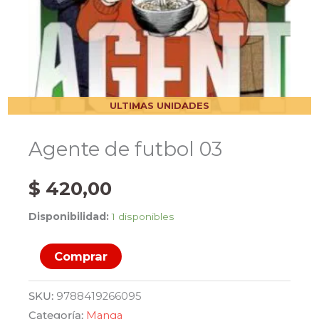
ULTIMAS UNIDADES
Agente de futbol 03
$
420,00
Disponibilidad:
1 disponibles
Agente
Comprar
de
futbol
SKU:
9788419266095
03
Categoría:
Manga