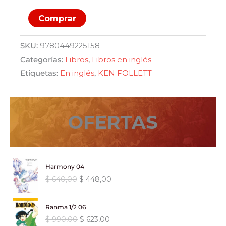
A
Comprar
PLACE
CALLED
SKU:
9780449225158
FREEDOM
Categorías:
Libros
,
Libros en inglés
cantidad
Etiquetas:
En inglés
,
KEN FOLLETT
OFERTAS
Harmony 04
E
E
$
640,00
$
448,00
l
l
p
p
Ranma 1/2 06
r
r
E
E
$
990,00
$
623,00
e
e