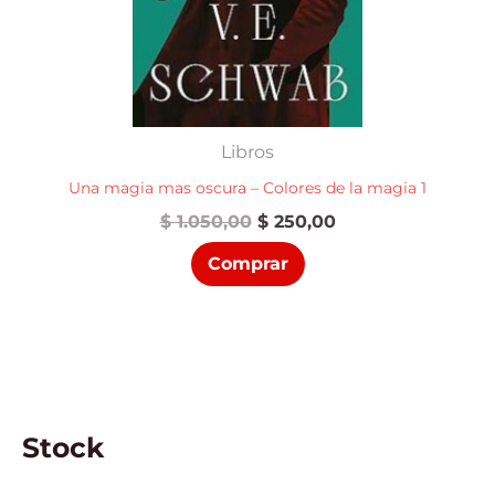
Libros
Una magia mas oscura – Colores de la magia 1
El
El
$
1.050,00
$
250,00
precio
precio
Comprar
original
actual
era:
es:
$ 1.050,00.
$ 250,00.
Stock