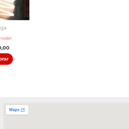
ga
model
,00
rar