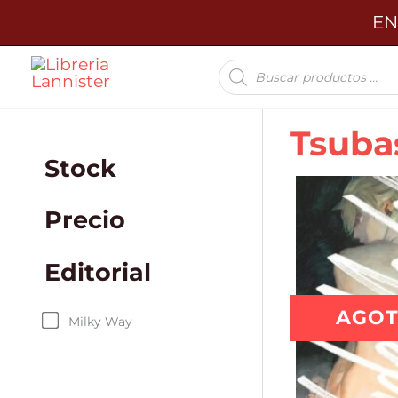
Ir
EN
al
Búsqueda
contenido
de
productos
Tsuba
Stock
Precio
Editorial
AGO
Milky Way