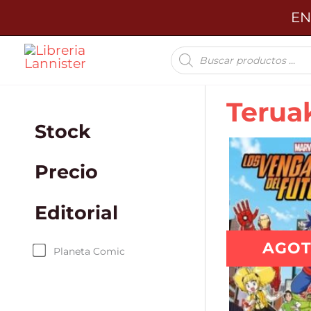
Ir
EN
al
Búsqueda
contenido
de
productos
Terua
Stock
Precio
Editorial
AGO
Planeta Comic