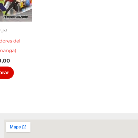
ga
dores del
(manga)
,00
rar