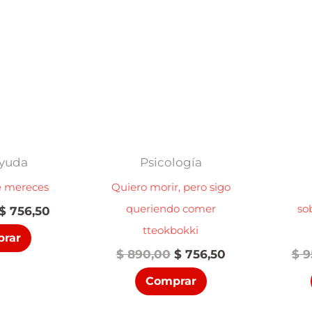
yuda
Psicología
e mereces
Quiero morir, pero sigo
queriendo comer
so
El
El
$
756,50
precio
precio
tteokbokki
rar
original
actual
El
El
$
890,00
$
756,50
$
9
era:
es:
precio
precio
$ 890,00.
$ 756,50.
Comprar
original
actual
era:
es: