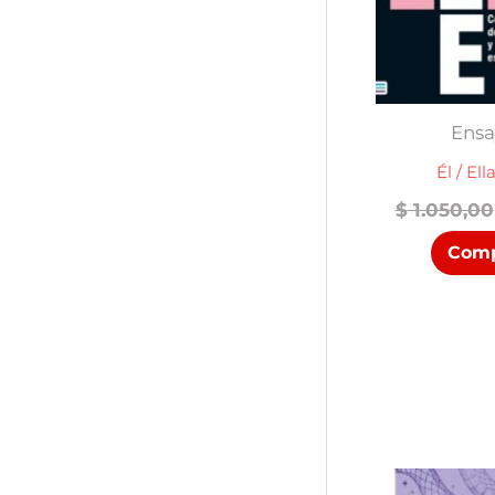
Ensa
Él / Ella
$
1.050,00
Comp