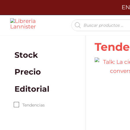
Ir
EN
al
Búsqueda
contenido
de
productos
Tende
Stock
Precio
Editorial
Tendencias