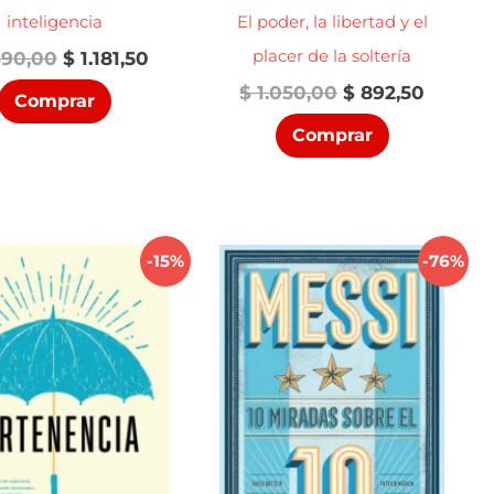
inteligencia
El poder, la libertad y el
placer de la soltería
El
El
390,00
$
1.181,50
precio
precio
El
El
$
1.050,00
$
892,50
Comprar
original
actual
precio
precio
era:
es:
Comprar
original
actual
$ 1.390,00.
$ 1.181,50.
era:
es:
$ 1.050,00.
$ 892,5
-15%
-76%