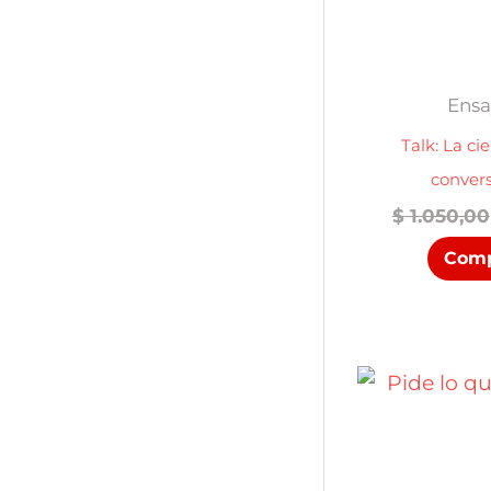
Ensa
Talk: La ci
conver
$
1.050,00
Comp