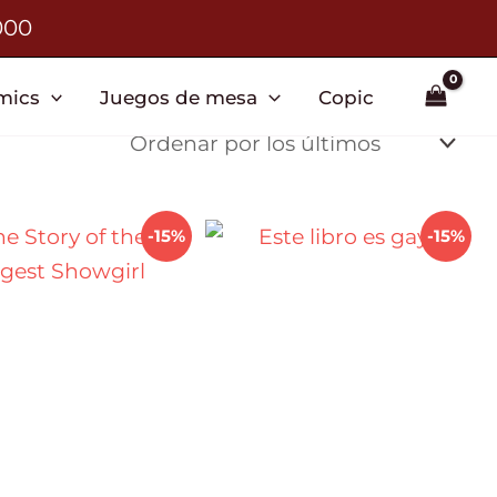
000
mics
Juegos de mesa
Copic
-15%
-15%