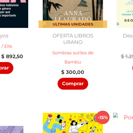
ULTIMAS UNIDADES
yos
OFERTA LIBROS
Des
URANO
 / Elle
Sombras sutiles de
El
El
$
892,50
$
1.2
Bambú
precio
precio
rar
original
actual
$
300,00
era:
es:
$ 1.050,00.
$ 892,50.
Comprar
-15%