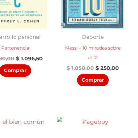
arrollo personal
Deporte
Pertenencia
Messi – 10 miradas sobre
el 10
El
El
90,00
$
1.096,50
precio
precio
El
El
$
1.050,00
$
250,00
Comprar
original
actual
precio
precio
era:
es:
Comprar
original
actual
$ 1.290,00.
$ 1.096,50.
era:
es:
$ 1.050,00.
$ 250,0