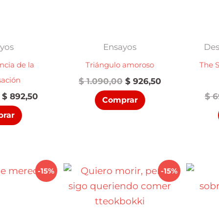
yos
Ensayos
Des
encia de la
Triángulo amoroso
The S
sación
El
El
$
1.090,00
$
926,50
precio
precio
El
El
$
892,50
$
6
Comprar
original
actual
precio
precio
era:
es:
rar
original
actual
$ 1.090,00.
$ 926,50.
era:
es:
$ 1.050,00.
$ 892,50.
-15%
-15%