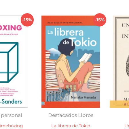
$ 890,00.
$ 756,50.
-15%
-15%
UL
 personal
Destacados Libros
Timeboxing
La librera de Tokio
Un