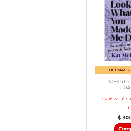
ULTIMAS 
OFERTA 
UR
Look what y
d
$
300
Comp