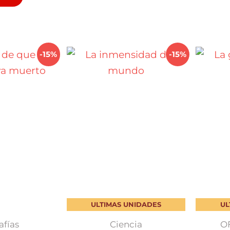
$ 1.050,00.
$ 892,50.
-15%
-15%
ULTIMAS UNIDADES
UL
afías
Ciencia
O