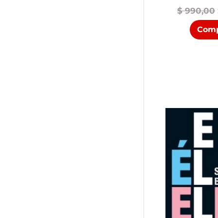
$
990,00
Comp