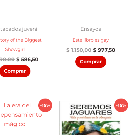
tacados juvenil
Ensayos
tory of the Biggest
Este libro es gay
Showgirl
El
El
$
1.150,00
$
977,50
precio
precio
El
El
90,00
$
586,50
Comprar
original
actual
precio
precio
era:
es:
Comprar
original
actual
$ 1.150,00.
$ 977,5
era:
es:
$ 690,00.
$ 586,50.
-15%
-15%