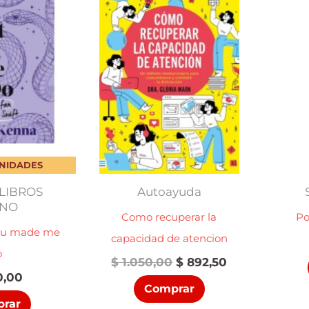
UNIDADES
LIBROS
Autoayuda
ANO
Como recuperar la
Po
ou made me
capacidad de atencion
o
El
El
$
1.050,00
$
892,50
precio
precio
,00
Comprar
original
actual
rar
era:
es: