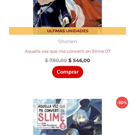
ULTIMAS UNIDADES
Shonen
Aquella vez que me convertí en Slime 07
El
El
$
780,00
$
546,00
precio
precio
Comprar
original
actual
era:
es:
$ 780,00.
$ 546,00.
-30%