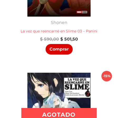
Shonen
La vez que reencarné en Slime 03 – Panini
El
El
$
590,00
$
501,50
precio
precio
Comprar
original
actual
era:
es:
$ 590,00.
$ 501,50.
-15%
AGOTADO