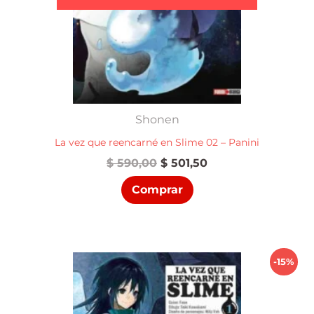
Shonen
La vez que reencarné en Slime 02 – Panini
El
El
$
590,00
$
501,50
precio
precio
Comprar
original
actual
era:
es:
$ 590,00.
$ 501,50.
-15%