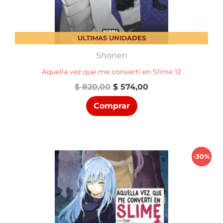
ULTIMAS UNIDADES
Shonen
Aquella vez que me convertí en Slime 12
El
El
$
820,00
$
574,00
precio
precio
Comprar
original
actual
era:
es:
$ 820,00.
$ 574,00.
-30%