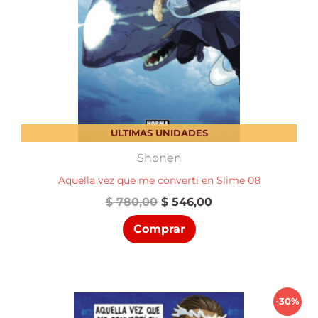
ULTIMAS UNIDADES
Shonen
Aquella vez que me convertí en Slime 08
El
El
$
780,00
$
546,00
precio
precio
Comprar
original
actual
era:
es:
$ 780,00.
$ 546,00.
-30%