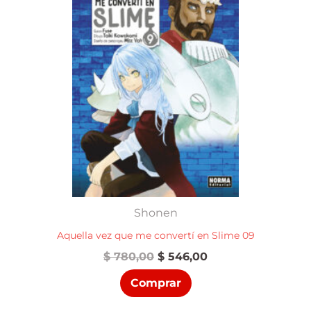
Shonen
Aquella vez que me convertí en Slime 09
El
El
$
780,00
$
546,00
precio
precio
Comprar
original
actual
era:
es: