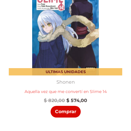
ULTIMAS UNIDADES
Shonen
Aquella vez que me convertí en Slime 14
El
El
$
820,00
$
574,00
precio
precio
Comprar
original
actual
era:
es:
$ 820,00.
$ 574,00.