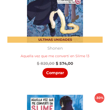
ULTIMAS UNIDADES
Shonen
Aquella vez que me convertí en Slime 13
El
El
$
820,00
$
574,00
precio
precio
Comprar
original
actual
era:
es:
$ 820,00.
$ 574,00.
-30%