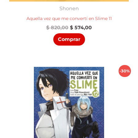
Shonen
Aquella vez que me convertí en Slime 11
El
El
$
820,00
$
574,00
precio
precio
Comprar
original
actual
era:
es:
$ 820,00.
$ 574,00.
-30%