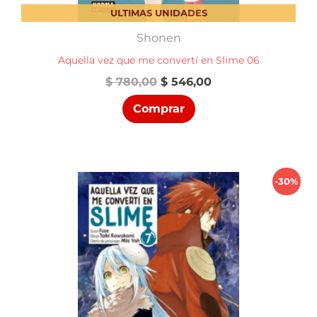
ULTIMAS UNIDADES
Shonen
Aquella vez que me convertí en Slime 06
El
El
$
780,00
$
546,00
precio
precio
Comprar
original
actual
era:
es:
$ 780,00.
$ 546,00.
-30%