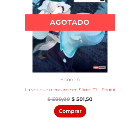
AGOTADO
Shonen
La vez que reencarné en Slime 01 – Panini
El
El
$
590,00
$
501,50
precio
precio
Comprar
original
actual
era:
es:
$ 590,00.
$ 501,50.