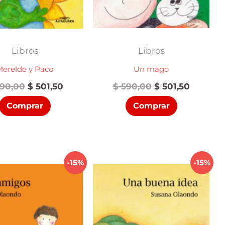
Libros
Libros
Merelde y Paco
Un mago
El
El
El
El
90,00
$
501,50
$
590,00
$
501,50
precio
precio
precio
precio
Comprar
Comprar
original
actual
original
actual
era:
es:
era:
es:
$ 590,00.
$ 501,50.
$ 590,00.
$ 501,50
-15%
-15%