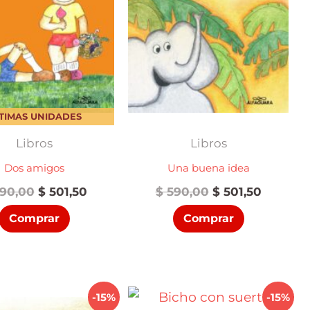
TIMAS UNIDADES
Libros
Libros
Dos amigos
Una buena idea
El
El
El
El
90,00
$
501,50
$
590,00
$
501,50
precio
precio
precio
precio
Comprar
Comprar
original
actual
original
actual
era:
es:
era:
es:
$ 590,00.
$ 501,50.
$ 590,00.
$ 501,50
-15%
-15%