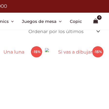
000
mics
Juegos de mesa
Copic
-15%
-15%