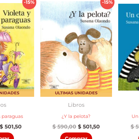
-15%
-15%
UNIDADES
ULTIMAS UNIDADES
ros
Libros
os paraguas
¿Y la pelota?
Un
El
El
El
El
$
501,50
$
590,00
$
501,50
$
5
precio
precio
precio
precio
rar
Comprar