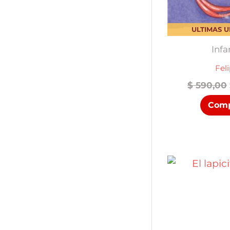
ULTIMAS 
Infa
Fel
$
590,00
Comp