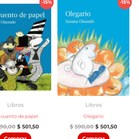
-15%
-15%
Libros
Libros
 cuento de papel
Olegario
El
El
El
El
90,00
$
501,50
$
590,00
$
501,50
precio
precio
precio
precio
Comprar
Comprar