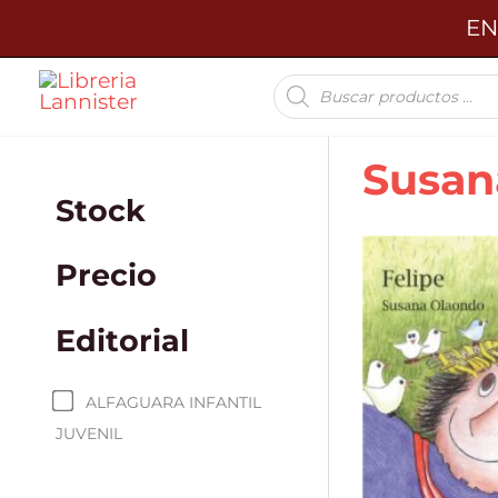
Ir
EN
al
Búsqueda
contenido
de
productos
Susan
Stock
Precio
Editorial
ALFAGUARA INFANTIL
JUVENIL