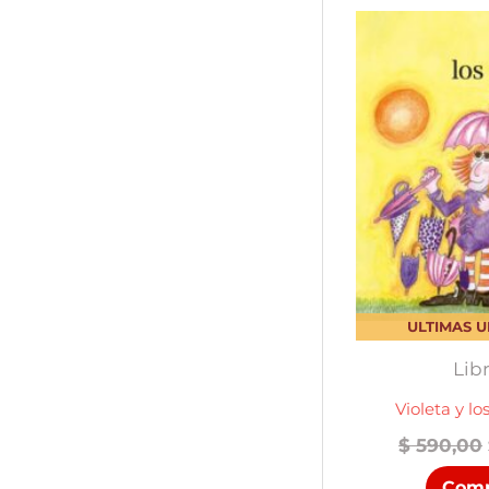
ULTIMAS 
Lib
Violeta y l
$
590,00
Comp