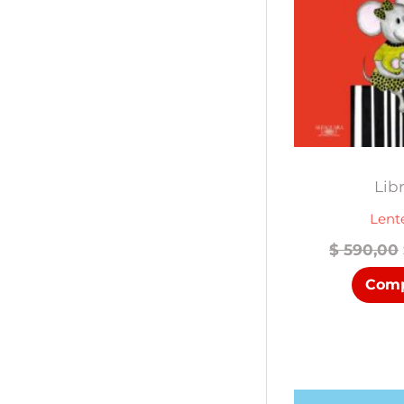
Lib
Lent
$
590,00
Comp