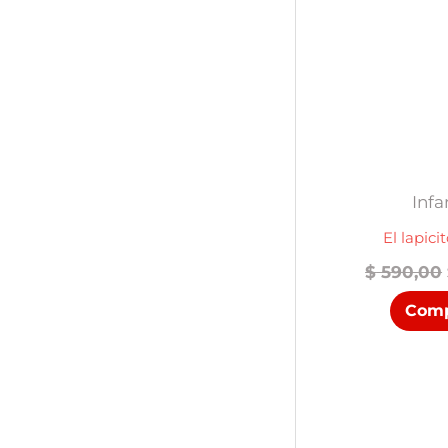
Infa
El lapici
$
590,00
Comp