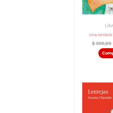
Lib
Una lombriz 
$
590,00
Comp