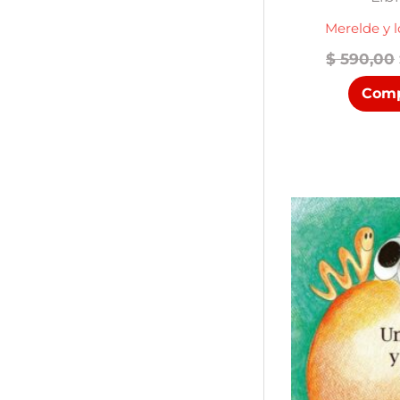
Merelde y l
$
590,00
Comp