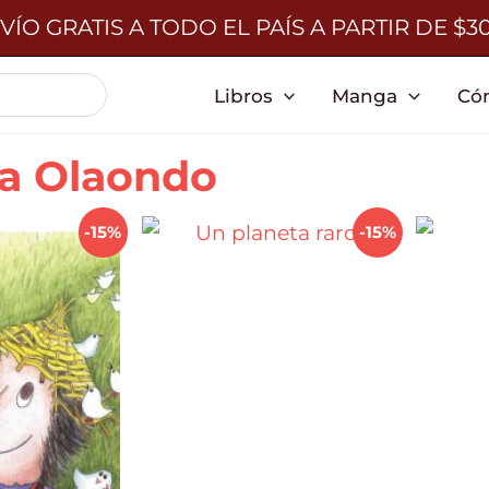
VÍO GRATIS A TODO EL PAÍS A PARTIR DE $3
Libros
Manga
Có
a Olaondo
-15%
-15%