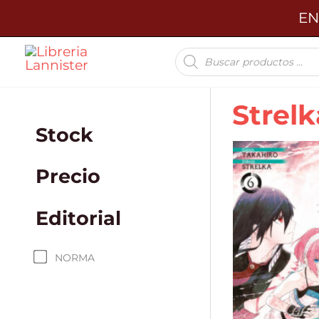
Ir
EN
al
Búsqueda
contenido
de
productos
Strelk
Stock
Precio
Editorial
NORMA