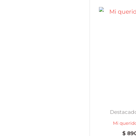
Destacado
Mi querid
$
890