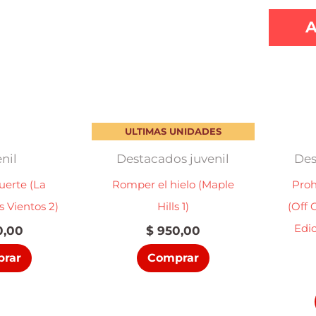
ULTIMAS UNIDADES
nil
Destacados juvenil
Des
uerte (La
Romper el hielo (Maple
Proh
s Vientos 2)
Hills 1)
(Off 
Edic
,00
$
950,00
rar
Comprar