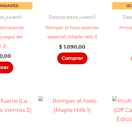
UNIDADES
UL
s juvenil
Destacados juvenil
Des
 Rompiendo
Romper el hielo (edición
Prime
s juegos del
especial) (Maple Hills 1)
 2)
$
1.090,00
0,00
Comprar
rar