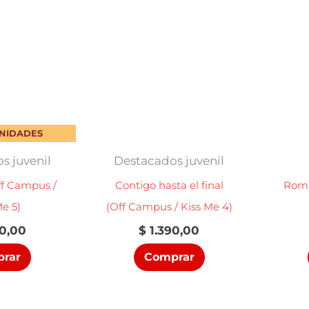
UNIDADES
s juvenil
Destacados juvenil
ff Campus /
Contigo hasta el final
Romp
Me 5)
(Off Campus / Kiss Me 4)
0,00
$
1.390,00
rar
Comprar