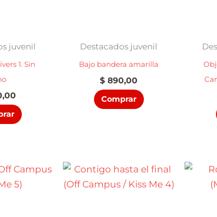
s juvenil
Destacados juvenil
Des
ers 1. Sin
Bajo bandera amarilla
Obj
no
Cam
$
890,00
,00
Comprar
rar