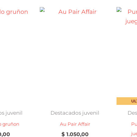
UL
s juvenil
Destacados juvenil
Des
o gruñon
Au Pair Affair
Pu
ju
,00
$
1.050,00