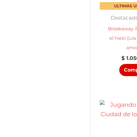
ULTIMAS 
Destacado
Breakaway.
el hielo (Lo
amor
$
1.05
Comp