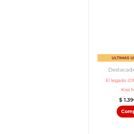
ULTIMAS 
Destacado
El legado (O
Kiss 
$
1.39
Comp