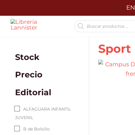
Ir
EN
al
Búsqueda
contenido
de
productos
Sport
Stock
Precio
Editorial
ALFAGUARA INFANTIL
JUVENIL
B de Bolsillo