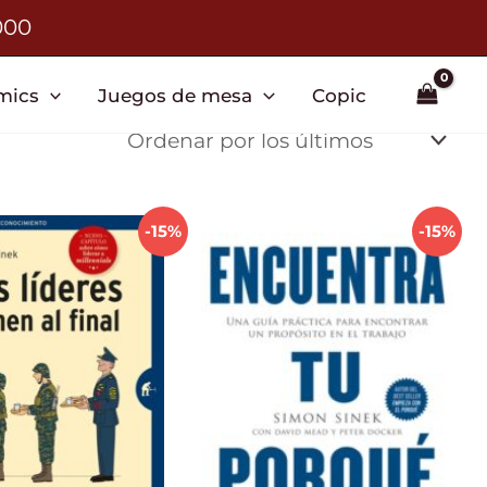
000
mics
Juegos de mesa
Copic
-15%
-15%