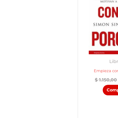
Lib
Empieza con
$
1.150,00
Comp