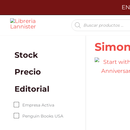
Ir
EN
al
Búsqueda
contenido
de
productos
Simon
Stock
Precio
Editorial
Empresa Activa
Penguin Books USA