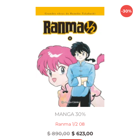
-30%
MANGA 30%
Ranma 1/2 08
El
El
$
890,00
$
623,00
precio
precio