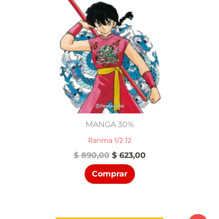
MANGA 30%
Ranma 1/2 12
El
El
$
890,00
$
623,00
precio
precio
Comprar
original
actual
era:
es:
$ 890,00.
$ 623,00.