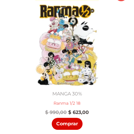
MANGA 30%
Ranma 1/2 18
El
El
$
990,00
$
623,00
precio
precio
Comprar
original
actual
era:
es: