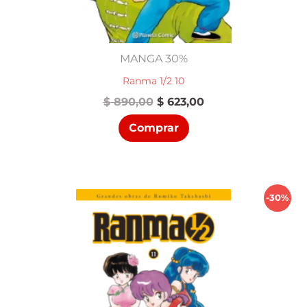
MANGA 30%
Ranma 1/2 10
El
El
$
890,00
$
623,00
precio
precio
Comprar
original
actual
era:
es:
$ 890,00.
$ 623,00.
-30%