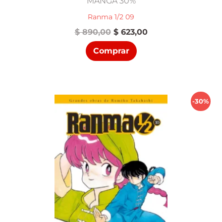
MANGA 30%
Ranma 1/2 09
El
El
$
890,00
$
623,00
precio
precio
Comprar
original
actual
era:
es:
$ 890,00.
$ 623,00.
-30%