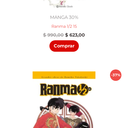
MANGA 30%
Ranma 1/2 15
El
El
$
990,00
$
623,00
precio
precio
Comprar
original
actual
era:
es:
$ 990,00.
$ 623,00.
-37%