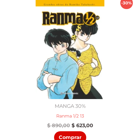
-30%
MANGA 30%
Ranma 1/2 13
El
El
$
890,00
$
623,00
precio
precio
Comprar
original
actual