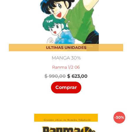
ULTIMAS UNIDADES
MANGA 30%
Ranma 1/2 06
El
El
$
990,00
$
623,00
precio
precio
Comprar
original
actual
era:
es:
$ 990,00.
$ 623,00.
-30%