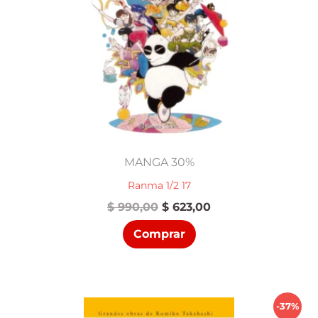
MANGA 30%
Ranma 1/2 17
El
El
$
990,00
$
623,00
precio
precio
Comprar
original
actual
era:
es:
$ 990,00.
$ 623,00.
-37%