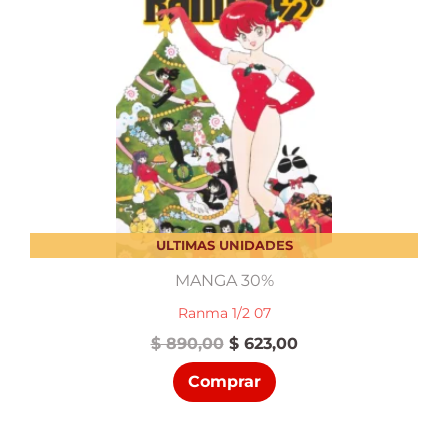
ULTIMAS UNIDADES
MANGA 30%
Ranma 1/2 07
El
El
$
890,00
$
623,00
precio
precio
Comprar
original
actual
era:
es:
$ 890,00.
$ 623,00.