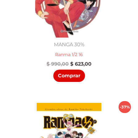
MANGA 30%
Ranma 1/2 16
El
El
$
990,00
$
623,00
precio
precio
Comprar
original
actual
era:
es:
$ 990,00.
$ 623,00.
-37%