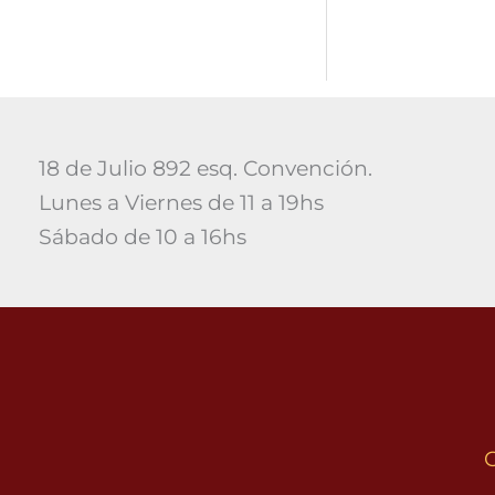
18 de Julio 892 esq. Convención.
Lunes a Viernes de 11 a 19hs
Sábado de 10 a 16hs
C