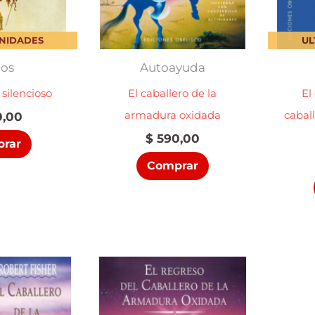
UNIDADES
UL
ros
Autoayuda
 silencioso
El caballero de la
El
armadura oxidada
cabal
,00
$
590,00
rar
Comprar