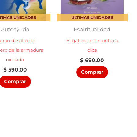
TIMAS UNIDADES
ULTIMAS UNIDADES
Autoayuda
Espiritualidad
 gran desafio del
El gato que encontro a
lero de la armadura
dios
oxidada
$
690,00
$
590,00
Comprar
Comprar