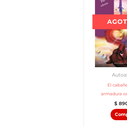
AGO
Autoa
El caball
armadura ox
$
890
Comp