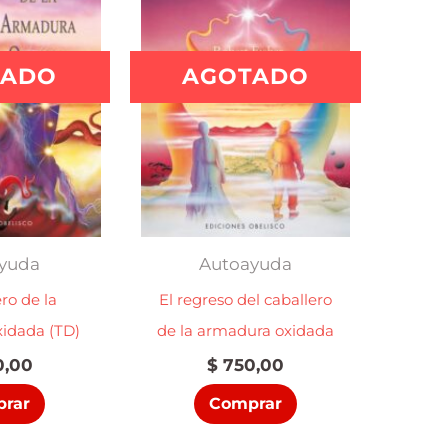
TADO
AGOTADO
yuda
Autoayuda
ero de la
El regreso del caballero
idada (TD)
de la armadura oxidada
,00
$
750,00
rar
Comprar