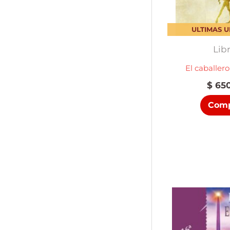
ULTIMAS 
Lib
El caballero
$
650
Comp