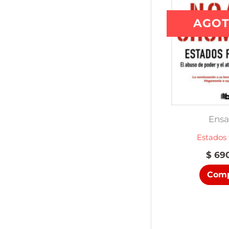
AGO
Ensa
Estados 
$
690
Comp