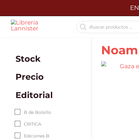
Ir
EN
al
Búsqueda
contenido
de
productos
Noam
Stock
Precio
Editorial
B de Bolsillo
CRITICA
Ediciones B