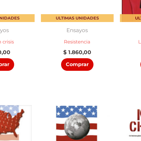
UNIDADES
ULTIMAS UNIDADES
UL
yos
Ensayos
 crisis
Resistencia
L
,00
$
1.860,00
rar
Comprar