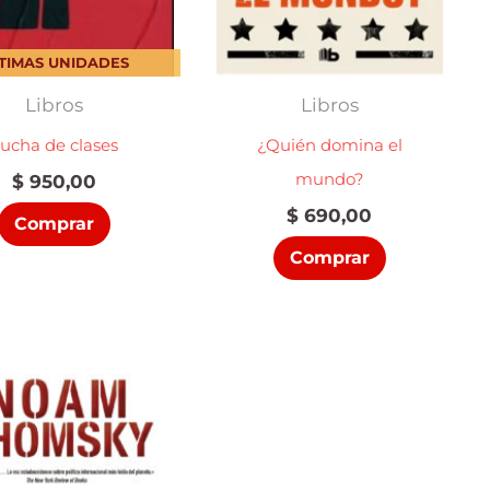
TIMAS UNIDADES
Libros
Libros
ucha de clases
¿Quién domina el
mundo?
$
950,00
$
690,00
Comprar
Comprar