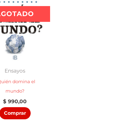
AGOTADO
Ensayos
uién domina el
mundo?
$
990,00
Comprar