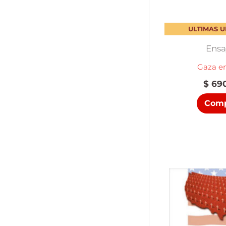
ULTIMAS 
Ensa
Gaza en
$
690
Comp