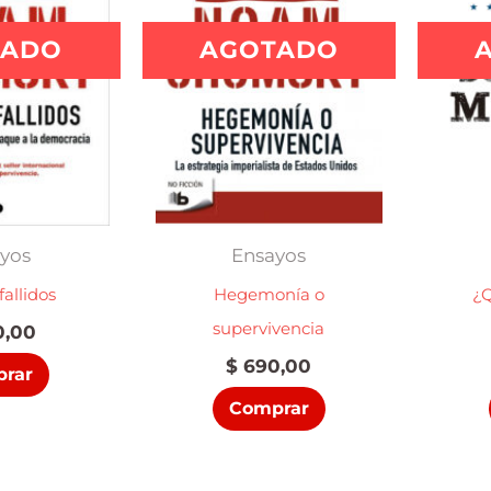
TADO
AGOTADO
yos
Ensayos
fallidos
Hegemonía o
¿Q
supervivencia
,00
$
690,00
rar
Comprar