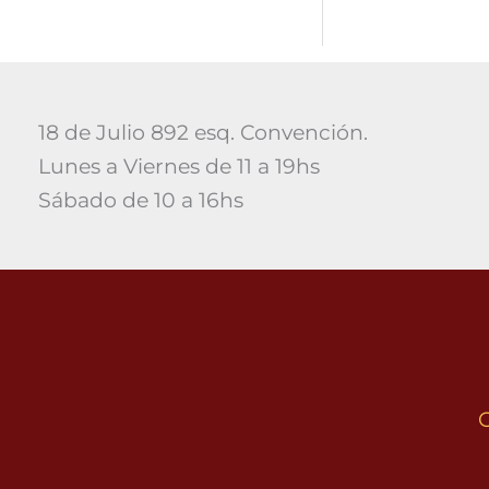
18 de Julio 892 esq. Convención.
Lunes a Viernes de 11 a 19hs
Sábado de 10 a 16hs
C