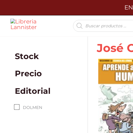
Ir
EN
al
Búsqueda
contenido
de
productos
José 
Stock
Precio
Editorial
DOLMEN