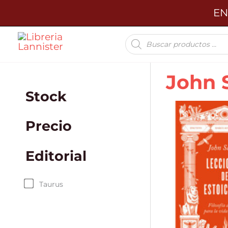
Ir
EN
al
Búsqueda
contenido
de
productos
John S
Stock
Precio
Editorial
Taurus