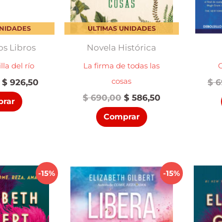
UNIDADES
ULTIMAS UNIDADES
s Libros
Novela Histórica
lla del río
La firma de todas las
cosas
El
El
$
926,50
$
6
precio
precio
El
El
$
690,00
$
586,50
rar
original
actual
precio
precio
era:
es:
Comprar
original
actual
$ 1.090,00.
$ 926,50.
era:
es:
$ 690,00.
$ 586,50.
-15%
-15%