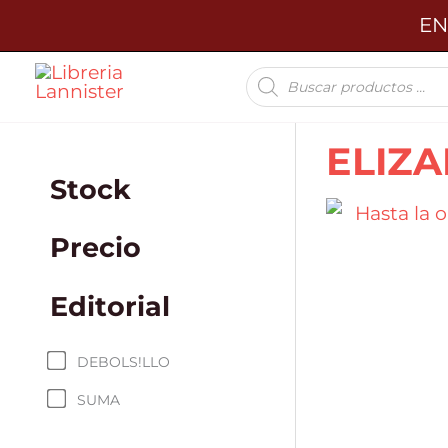
Ir
EN
al
Búsqueda
contenido
de
productos
ELIZA
Stock
Precio
Editorial
DEBOLS!LLO
SUMA