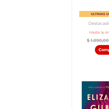
ULTIMAS 
Destacado
Hasta la ori
$
1.090,00
Comp