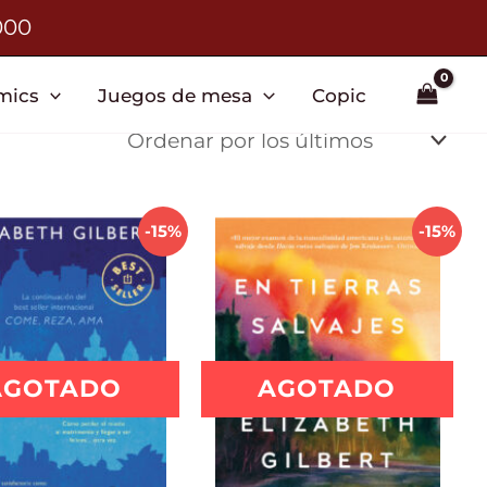
000
mics
Juegos de mesa
Copic
-15%
-15%
AGOTADO
AGOTADO