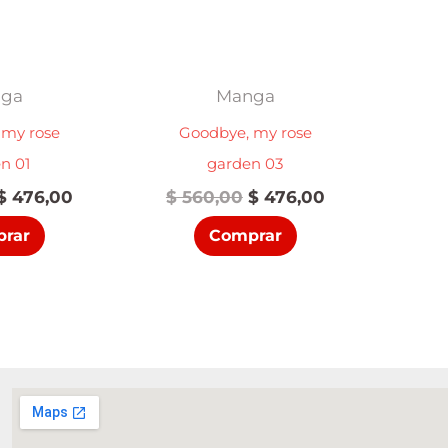
ga
Manga
 my rose
Goodbye, my rose
n 01
garden 03
El
El
El
El
$
476,00
$
560,00
$
476,00
precio
precio
precio
precio
rar
Comprar
original
actual
original
actual
era:
es:
era:
es:
$ 560,00.
$ 476,00.
$ 560,00.
$ 476,00.