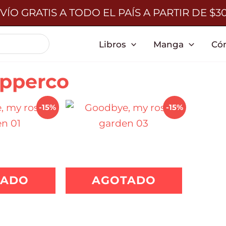
VÍO GRATIS A TODO EL PAÍS A PARTIR DE $3
Libros
Manga
Có
epperco
-15%
-15%
TADO
AGOTADO