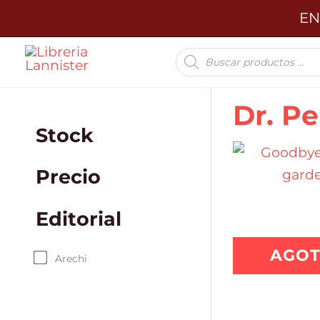
Ir
EN
al
Búsqueda
contenido
de
productos
Dr. P
Stock
Precio
Editorial
AGO
Arechi