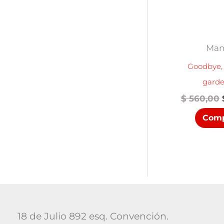
Man
Goodbye,
garde
$
560,00
Comp
18 de Julio 892 esq. Convención.