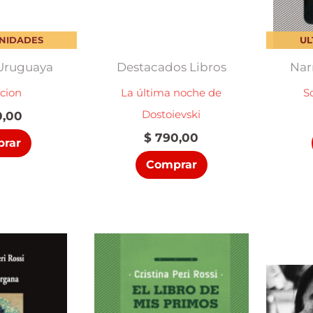
UNIDADES
UL
 Uruguaya
Destacados Libros
Nar
cion
La última noche de
S
Dostoievski
,00
$
790,00
rar
Comprar