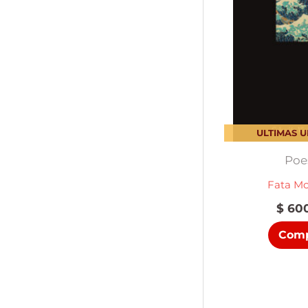
ULTIMAS 
Poe
Fata M
$
600
Comp