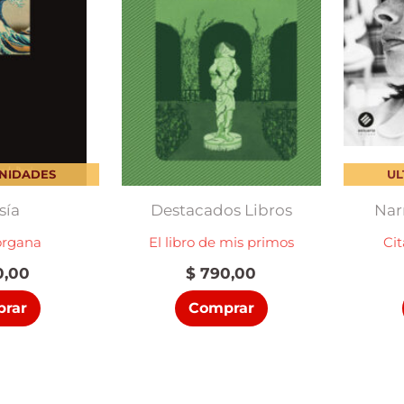
UNIDADES
UL
sía
Destacados Libros
Nar
organa
El libro de mis primos
Ci
,00
$
790,00
rar
Comprar