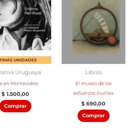
TIMAS UNIDADES
rativa Uruguaya
Libros
ta en Montevideo
El museo de los
esfuerzos inutiles
$
1.500,00
$
690,00
Comprar
Comprar