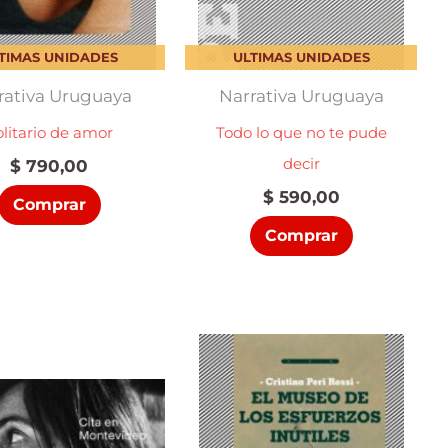
TIMAS UNIDADES
ULTIMAS UNIDADES
rativa Uruguaya
Narrativa Uruguaya
olitario de amor
Todo lo que no te pude
decir
$
790,00
$
590,00
Comprar
Comprar