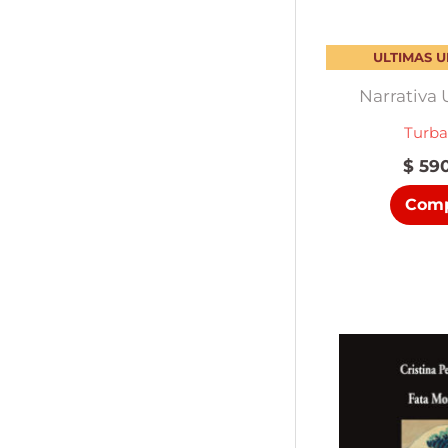
ULTIMAS 
Narrativa
Turba
$
590
Comp