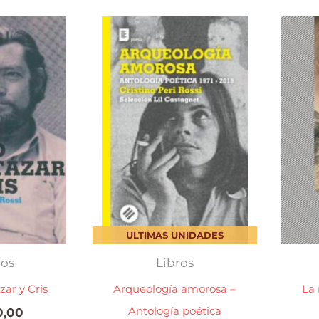
ULTIMAS UNIDADES
ros
Libros
zar y Cris
Arqueología amorosa –
La 
Antología poética
,00