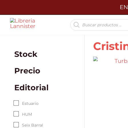
Ir
EN
al
Búsqueda
contenido
de
productos
Cristi
Stock
Precio
Editorial
Estuario
HUM
Seix Barral