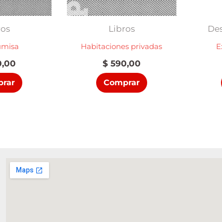
ros
Libros
Des
umisa
Habitaciones privadas
E
,00
$
590,00
rar
Comprar