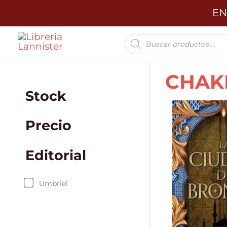
Ir
EN
al
Búsqueda
contenido
de
productos
CHAK
Stock
Precio
Editorial
Umbriel