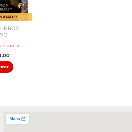
UNIDADES
LIBROS
ANO
de bronce
,00
rar