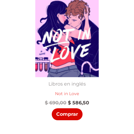
Libros en inglés
Not in Love
El
El
$
690,00
$
586,50
precio
precio
Comprar
original
actual
era:
es:
$ 690,00.
$ 586,50.