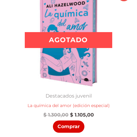
AGOTADO
Destacados juvenil
La química del amor (edición especial)
El
El
$
1.300,00
$
1.105,00
precio
precio
Comprar
original
actual
era:
es: