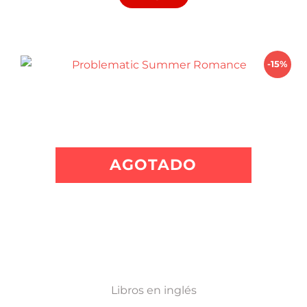
era:
es:
$ 1.150,00.
$ 977,50.
-15%
AGOTADO
Libros en inglés