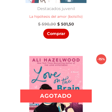
Destacados juvenil
La hipótesis del amor (bolsillo)
El
El
$
590,00
$
501,50
precio
precio
Comprar
original
actual
era:
es:
$ 590,00.
$ 501,50.
-15%
AGOTADO