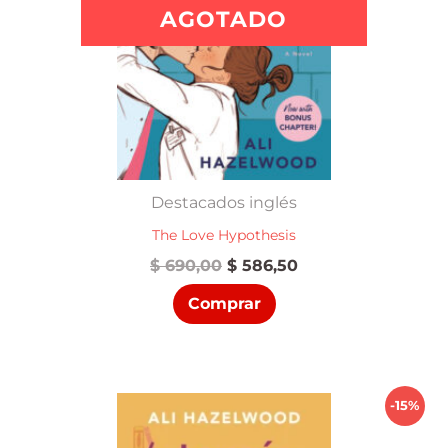
AGOTADO
Destacados inglés
The Love Hypothesis
El
El
$
690,00
$
586,50
precio
precio
Comprar
original
actual
era:
es:
$ 690,00.
$ 586,50.
-15%