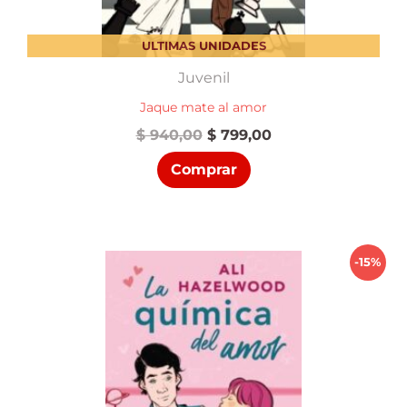
ULTIMAS UNIDADES
Juvenil
Jaque mate al amor
El
El
$
940,00
$
799,00
precio
precio
Comprar
original
actual
era:
es:
$ 940,00.
$ 799,00.
-15%