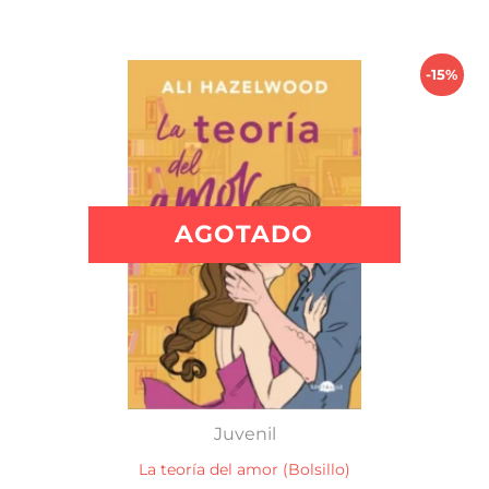
$ 1.300,00.
$ 1.105,00.
-15%
AGOTADO
Juvenil
La teoría del amor (Bolsillo)