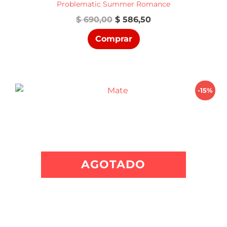
Problematic Summer Romance
El
El
$
690,00
$
586,50
precio
precio
Comprar
original
actual
era:
es:
$ 690,00.
$ 586,50.
-15%
AGOTADO