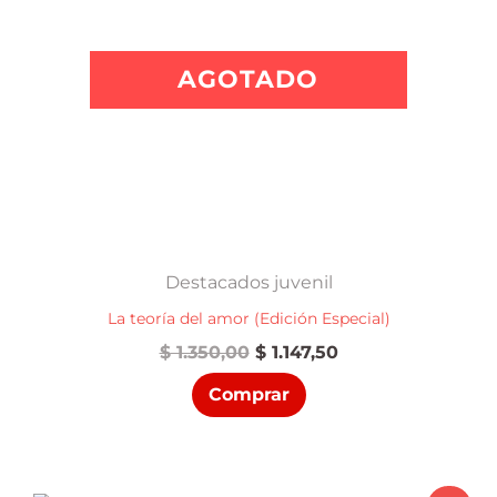
AGOTADO
Destacados juvenil
La teoría del amor (Edición Especial)
El
El
$
1.350,00
$
1.147,50
precio
precio
Comprar
original
actual
era:
es:
$ 1.350,00.
$ 1.147,50.