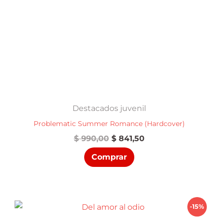
Destacados juvenil
Problematic Summer Romance (Hardcover)
El
El
$
990,00
$
841,50
precio
precio
Comprar
original
actual
era:
es:
$ 990,00.
$ 841,50.
-15%