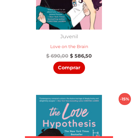
Juvenil
Love on the Brain
El
El
$
690,00
$
586,50
precio
precio
Comprar
original
actual
era:
es:
$ 690,00.
$ 586,50.
-15%