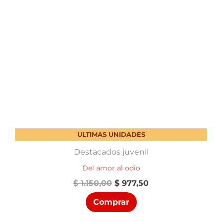
ULTIMAS UNIDADES
Destacados juvenil
Del amor al odio
El
El
$
1.150,00
$
977,50
precio
precio
Comprar
original
actual
era:
es: