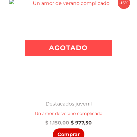
-15%
AGOTADO
Destacados juvenil
Un amor de verano complicado
El
El
$
1.150,00
$
977,50
precio
precio
Comprar
original
actual