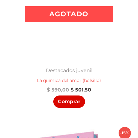
AGOTADO
Destacados juvenil
La química del amor (bolsillo)
El
El
$
590,00
$
501,50
precio
precio
Comprar
original
actual
era:
es:
$ 590,00.
$ 501,50.
-15%