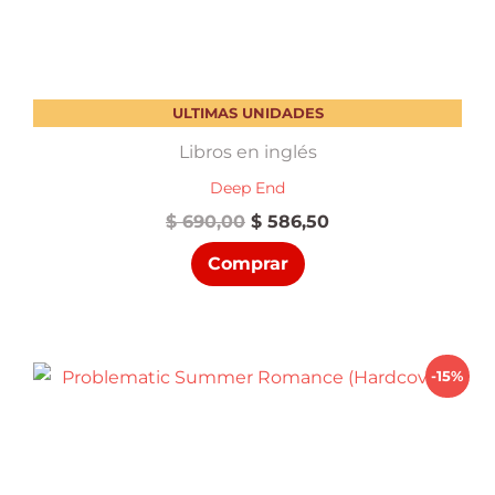
ULTIMAS UNIDADES
Libros en inglés
Deep End
El
El
$
690,00
$
586,50
precio
precio
Comprar
original
actual
era:
es:
$ 690,00.
$ 586,50.
-15%