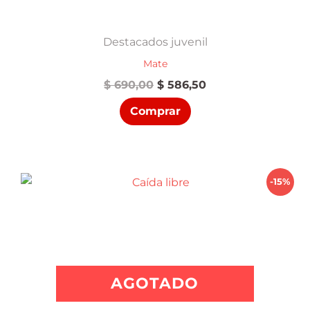
Destacados juvenil
Mate
El
El
$
690,00
$
586,50
precio
precio
Comprar
original
actual
era:
es:
$ 690,00.
$ 586,50.
-15%
AGOTADO