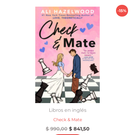
-15%
Libros en inglés
Check & Mate
El
El
$
990,00
$
841,50
precio
precio