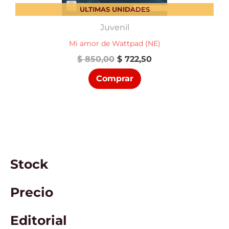
ULTIMAS UNIDADES
Juvenil
Mi amor de Wattpad (NE)
El
El
$
850,00
$
722,50
precio
precio
Comprar
original
actual
era:
es:
$ 850,00.
$ 722,50.
Stock
Precio
Editorial