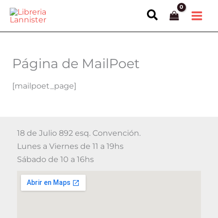
Ir
Buscar
al
contenido
Página de MailPoet
[mailpoet_page]
18 de Julio 892 esq. Convención.
Lunes a Viernes de 11 a 19hs
Sábado de 10 a 16hs